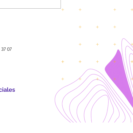
 37 07
ciales