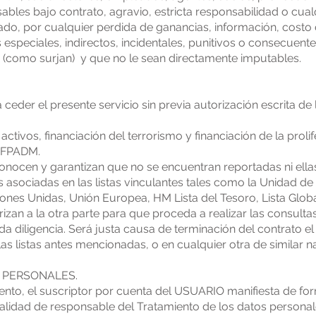
bles bajo contrato, agravio, estricta responsabilidad o cualq
tado, por cualquier perdida de ganancias, información, costo
s especiales, indirectos, incidentales, punitivos o consecuente
os (como surjan) y que no le sean directamente imputables.
ceder el presente servicio sin previa autorización escrita de l
activos, financiación del terrorismo y financiación de la prol
T/FPADM.
nocen y garantizan que no se encuentran reportadas ni ellas
asociadas en las listas vinculantes tales como la Unidad de 
ones Unidas, Unión Europea, HM Lista del Tesoro, Lista Global
orizan a la otra parte para que proceda a realizar las consulta
bida diligencia. Será justa causa de terminación del contrato e
las listas antes mencionadas, o en cualquier otra de similar n
S PERSONALES.
nto, el suscriptor por cuenta del USUARIO manifiesta de for
idad de responsable del Tratamiento de los datos personal