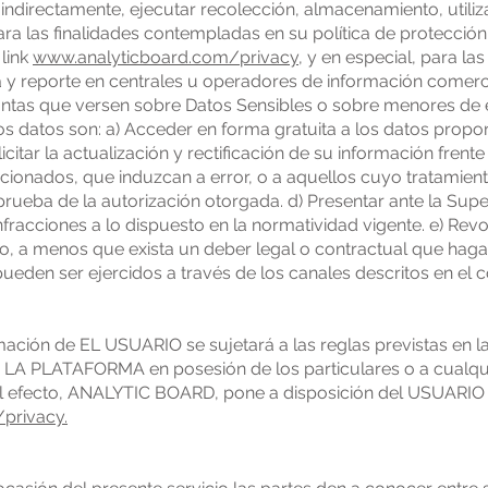
indirectamente, ejecutar recolección, almacenamiento, utiliza
ra las finalidades contempladas en su política de protecció
 link
www.analyticboard.com/privacy,
y en especial, para las
a y reporte en centrales u operadores de información comerci
untas que versen sobre Datos Sensibles o sobre menores de
s datos son: a) Acceder en forma gratuita a los datos prop
icitar la actualización y rectificación de su información frente
ccionados, que induzcan a error, o a aquellos cuyo tratamien
r prueba de la autorización otorgada. d) Presentar ante la Sup
fracciones a lo dispuesto en la normatividad vigente. e) Revo
ato, a menos que exista un deber legal o contractual que hag
ueden ser ejercidos a través de los canales descritos en el 
rmación de EL USUARIO se sujetará a las reglas previstas en 
 LA PLATAFORMA en posesión de los particulares o a cualqui
a tal efecto, ANALYTIC BOARD, pone a disposición del USUARIO
privacy.