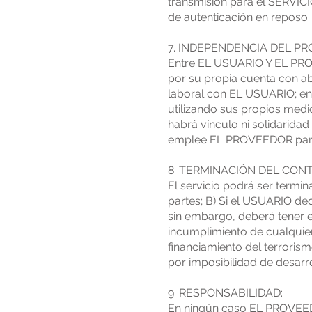
transmisión para el SERVICI
de autenticación en reposo
7. INDEPENDENCIA DEL P
Entre EL USUARIO Y EL PROV
por su propia cuenta con ab
laboral con EL USUARIO; en
utilizando sus propios med
habrá vínculo ni solidarida
emplee EL PROVEEDOR para la
8. TERMINACIÓN DEL CON
El servicio podrá ser termi
partes; B) Si el USUARIO d
sin embargo, deberá tener 
incumplimiento de cualquiera
financiamiento del terroris
por imposibilidad de desarro
9. RESPONSABILIDAD:
En ningún caso EL PROVEEDO