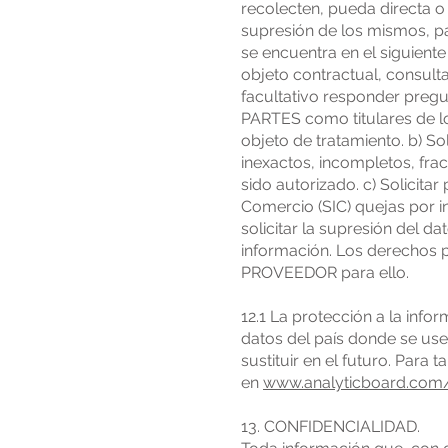
recolecten, pueda directa o 
supresión de los mismos, pa
se encuentra en el siguiente
objeto contractual, consult
facultativo responder preg
PARTES como titulares de lo
objeto de tratamiento. b) Sol
inexactos, incompletos, fra
sido autorizado. c) Solicita
Comercio (SIC) quejas por in
solicitar la supresión del d
información. Los derechos p
PROVEEDOR para ello.
12.1 La protección a la info
datos del país donde se use
sustituir en el futuro. Par
en
www.analyticboard.com/
13. CONFIDENCIALIDAD.