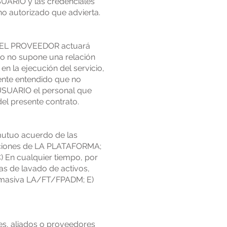
USUARIO y las credenciales
o autorizado que advierta.
o, EL PROVEEDOR actuará
ido no supone una relación
 la ejecución del servicio,
ente entendido que no
L USUARIO el personal que
el presente contrato.
 mutuo acuerdo de las
ucciones de LA PLATAFORMA;
) En cualquier tiempo, por
tas de lavado de activos,
ón masiva LA/FT/FPADM; E)
s, aliados o proveedores