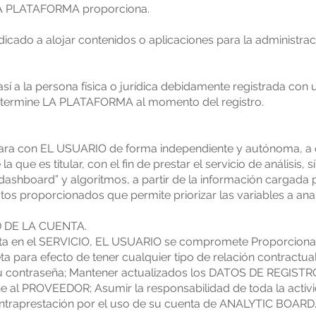
 LA PLATAFORMA proporciona.
ado a alojar contenidos o aplicaciones para la administraci
í a la persona física o jurídica debidamente registrada con 
etermine LA PLATAFORMA al momento del registro.
ra con EL USUARIO de forma independiente y autónoma, a c
 que es titular, con el fin de prestar el servicio de análisis, s
“dashboard” y algoritmos, a partir de la información cargad
os proporcionados que permite priorizar las variables a anal
D DE LA CUENTA.
enta en el SERVICIO, EL USUARIO se compromete Proporcionar
ta para efecto de tener cualquier tipo de relación contrac
u contraseña; Mantener actualizados los DATOS DE REGISTRO
e al PROVEEDOR; Asumir la responsabilidad de toda la acti
ntraprestación por el uso de su cuenta de ANALYTIC BOARD