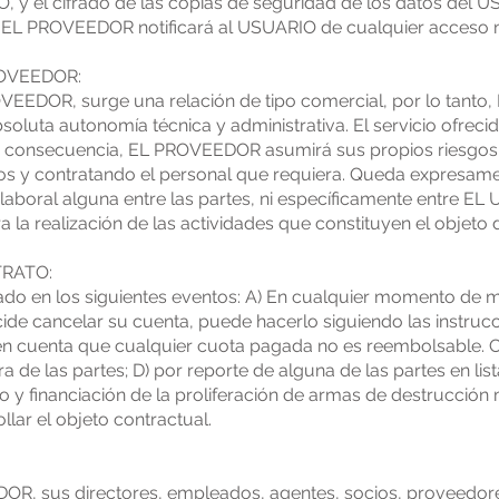
O, y el cifrado de las copias de seguridad de los datos del 
. EL PROVEEDOR notificará al USUARIO de cualquier acceso n
ROVEEDOR:
EEDOR, surge una relación de tipo comercial, por lo tant
soluta autonomía técnica y administrativa. El servicio ofrec
 consecuencia, EL PROVEEDOR asumirá sus propios riesgos en
ios y contratando el personal que requiera. Queda expresam
d laboral alguna entre las partes, ni específicamente entre E
 realización de las actividades que constituyen el objeto d
TRATO:
nado en los siguientes eventos: A) En cualquier momento de
ecide cancelar su cuenta, puede hacerlo siguiendo las instr
en cuenta que cualquier cuota pagada no es reembolsable. C
 de las partes; D) por reporte de alguna de las partes en lis
mo y financiación de la proliferación de armas de destrucci
llar el objeto contractual.
R, sus directores, empleados, agentes, socios, proveedore